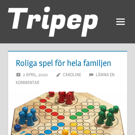
Hoppa
till
innehåll
Meny
Tripep
Roliga spel för hela familjen
2 APRIL, 2020
CAROLINE
LÄMNA EN
KOMMENTAR