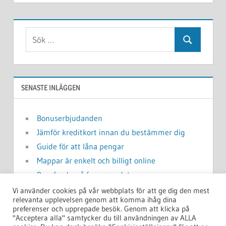
Alternative:
Sök
Sök
efter:
SENASTE INLÄGGEN
Bonuserbjudanden
Jämför kreditkort innan du bestämmer dig
Guide för att låna pengar
Mappar är enkelt och billigt online
Raw food – så fungerar det
Barnkläder och populära varumärken
Vi använder cookies på vår webbplats för att ge dig den mest
relevanta upplevelsen genom att komma ihåg dina
Roliga spel för hela familjen
preferenser och upprepade besök. Genom att klicka på
Lär dig gilla nyttigt för en hållbar livsstil
"Acceptera alla" samtycker du till användningen av ALLA